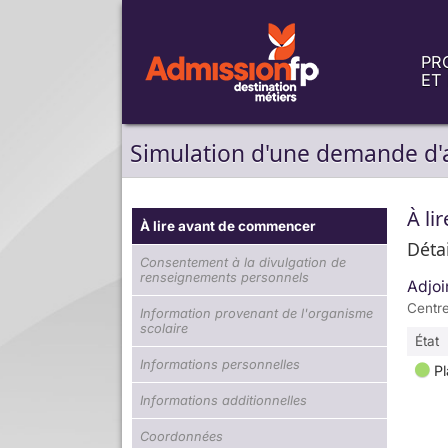
PR
ET
Simulation d'une demande d'
À li
À lire avant de commencer
Déta
Consentement à la divulgation de
renseignements personnels
Adjoi
Centr
Information provenant de l'organisme
scolaire
État
Informations personnelles
Pl
Informations additionnelles
Coordonnées