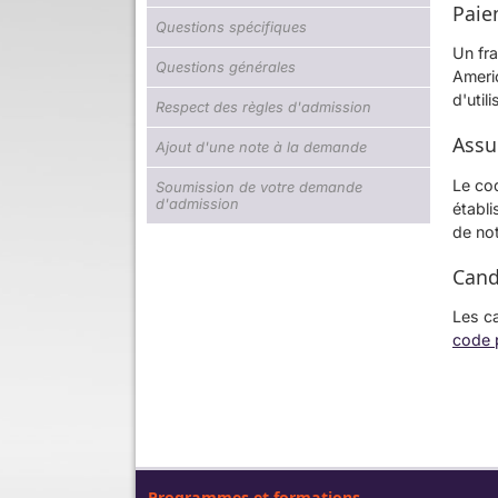
Paie
Questions spécifiques
Un fra
Questions générales
Ameri
d'util
Respect des règles d'admission
Assu
Ajout d'une note à la demande
Le co
Soumission de votre demande
d'admission
établ
de not
Cand
Les ca
code 
Programmes et formations