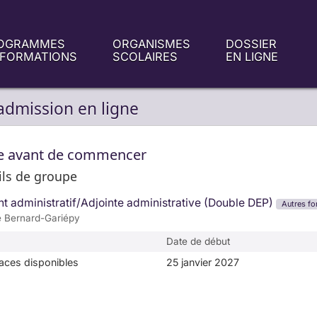
OGRAMMES
ORGANISMES
DOSSIER
 FORMATIONS
SCOLAIRES
EN LIGNE
admission en ligne
re avant de commencer
ils de groupe
nt administratif/Adjointe administrative (Double DEP)
Autres fo
e Bernard-Gariépy
Date de début
aces disponibles
25 janvier 2027